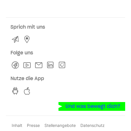
Sprich mit uns
Kontakt
Service- und Verkaufsstellen
Folge uns
Facebook
Youtube
Newsletter
Linkedln
Instagram
Nutze die App
hvv switch App auf GooglePlay
hvv switch App im iOS-Store
Und was bewegt dich?
Inhalt
Presse
Stellenangebote
Datenschutz