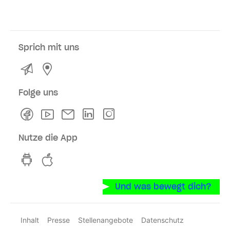
Sprich mit uns
Kontakt
Service- und Verkaufsstellen
Folge uns
Facebook
Youtube
Newsletter
Linkedln
Instagram
Nutze die App
hvv switch App auf GooglePlay
hvv switch App im iOS-Store
Und was bewegt dich?
Inhalt
Presse
Stellenangebote
Datenschutz