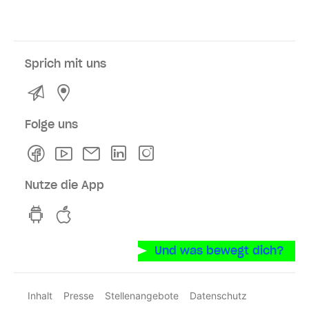
Sprich mit uns
Kontakt
Service- und Verkaufsstellen
Folge uns
Facebook
Youtube
Newsletter
Linkedln
Instagram
Nutze die App
hvv switch App auf GooglePlay
hvv switch App im iOS-Store
Und was bewegt dich?
Inhalt
Presse
Stellenangebote
Datenschutz