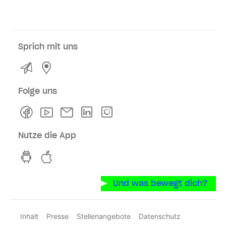
Sprich mit uns
Kontakt
Service- und Verkaufsstellen
Folge uns
Facebook
Youtube
Newsletter
Linkedln
Instagram
Nutze die App
hvv switch App auf GooglePlay
hvv switch App im iOS-Store
Und was bewegt dich?
Inhalt
Presse
Stellenangebote
Datenschutz