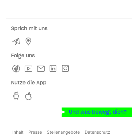
Sprich mit uns
Kontakt
Service- und Verkaufsstellen
Folge uns
Facebook
Youtube
Newsletter
Linkedln
Instagram
Nutze die App
hvv switch App auf GooglePlay
hvv switch App im iOS-Store
Und was bewegt dich?
Inhalt
Presse
Stellenangebote
Datenschutz