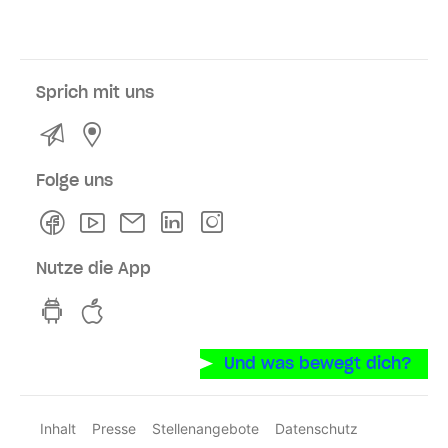
Sprich mit uns
Kontakt
Service- und Verkaufsstellen
Folge uns
Facebook
Youtube
Newsletter
Linkedln
Instagram
Nutze die App
hvv switch App auf GooglePlay
hvv switch App im iOS-Store
Und was bewegt dich?
Inhalt
Presse
Stellenangebote
Datenschutz