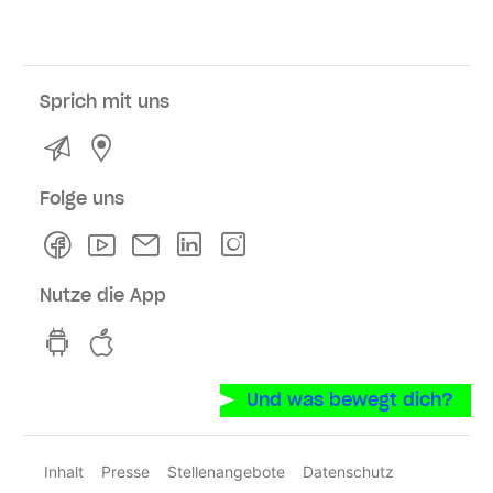
Sprich mit uns
Kontakt
Service- und Verkaufsstellen
Folge uns
Facebook
Youtube
Newsletter
Linkedln
Instagram
Nutze die App
hvv switch App auf GooglePlay
hvv switch App im iOS-Store
Und was bewegt dich?
Inhalt
Presse
Stellenangebote
Datenschutz