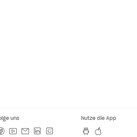
olge uns
Nutze die App
rkaufsstellen
Facebook
Youtube
Newsletter
Linkedln
Instagram
hvv switch App au
hvv switch A