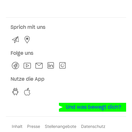
Sprich mit uns
Kontakt
Service- und Verkaufsstellen
Folge uns
Facebook
Youtube
Newsletter
Linkedln
Instagram
Nutze die App
hvv switch App auf GooglePlay
hvv switch App im iOS-Store
Und was bewegt dich?
Inhalt
Presse
Stellenangebote
Datenschutz