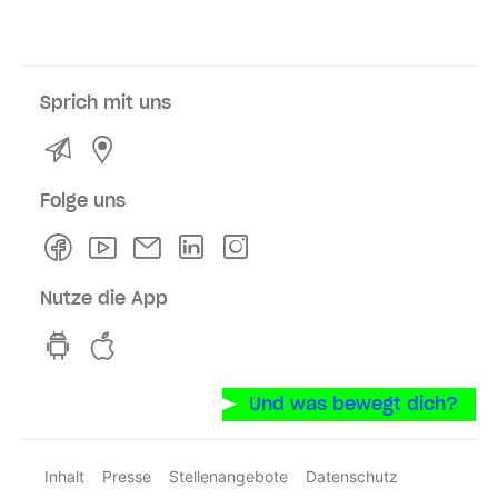
Sprich mit uns
Kontakt
Service- und Verkaufsstellen
Folge uns
Facebook
Youtube
Newsletter
Linkedln
Instagram
Nutze die App
hvv switch App auf GooglePlay
hvv switch App im iOS-Store
Und was bewegt dich?
Inhalt
Presse
Stellenangebote
Datenschutz