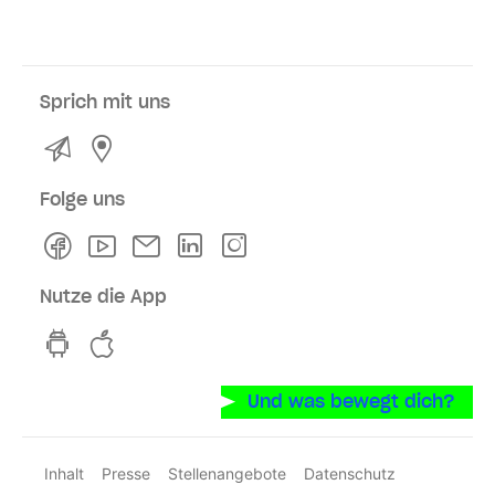
Sprich mit uns
Kontakt
Service- und Verkaufsstellen
Folge uns
Facebook
Youtube
Newsletter
Linkedln
Instagram
Nutze die App
hvv switch App auf GooglePlay
hvv switch App im iOS-Store
Und was bewegt dich?
Inhalt
Presse
Stellenangebote
Datenschutz