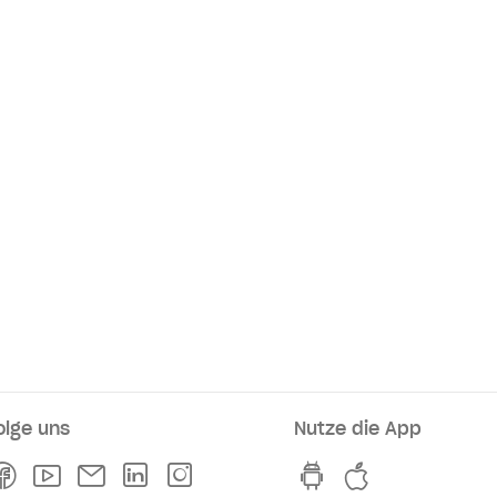
olge uns
Nutze die App
rkaufsstellen
Facebook
Youtube
Newsletter
Linkedln
Instagram
hvv switch App au
hvv switch A