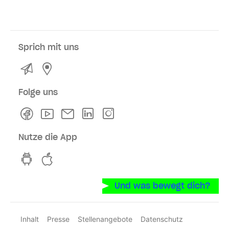
Sprich mit uns
Kontakt
Service- und Verkaufsstellen
Folge uns
Facebook
Youtube
Newsletter
Linkedln
Instagram
Nutze die App
hvv switch App auf GooglePlay
hvv switch App im iOS-Store
Und was bewegt dich?
Inhalt
Presse
Stellenangebote
Datenschutz