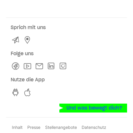
Sprich mit uns
Kontakt
Service- und Verkaufsstellen
Folge uns
Facebook
Youtube
Newsletter
Linkedln
Instagram
Nutze die App
hvv switch App auf GooglePlay
hvv switch App im iOS-Store
Und was bewegt dich?
Inhalt
Presse
Stellenangebote
Datenschutz