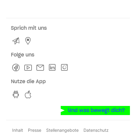
Sprich mit uns
Kontakt
Service- und Verkaufsstellen
Folge uns
Facebook
Youtube
Newsletter
Linkedln
Instagram
Nutze die App
hvv switch App auf GooglePlay
hvv switch App im iOS-Store
Und was bewegt dich?
Inhalt
Presse
Stellenangebote
Datenschutz