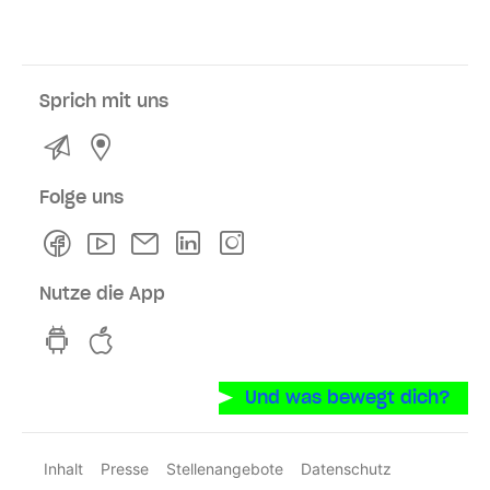
Sprich mit uns
Kontakt
Service- und Verkaufsstellen
Folge uns
Facebook
Youtube
Newsletter
Linkedln
Instagram
Nutze die App
hvv switch App auf GooglePlay
hvv switch App im iOS-Store
Und was bewegt dich?
Inhalt
Presse
Stellenangebote
Datenschutz