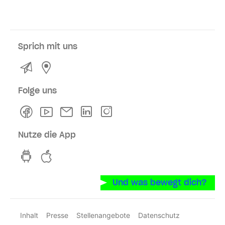
Sprich mit uns
Kontakt
Service- und Verkaufsstellen
Folge uns
Facebook
Youtube
Newsletter
Linkedln
Instagram
Nutze die App
hvv switch App auf GooglePlay
hvv switch App im iOS-Store
Und was bewegt dich?
Inhalt
Presse
Stellenangebote
Datenschutz