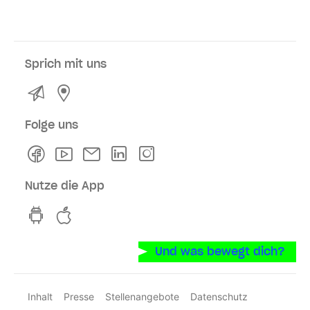
Sprich mit uns
Kontakt
Service- und Verkaufsstellen
Folge uns
Facebook
Youtube
Newsletter
Linkedln
Instagram
Nutze die App
hvv switch App auf GooglePlay
hvv switch App im iOS-Store
Und was bewegt dich?
Inhalt
Presse
Stellenangebote
Datenschutz