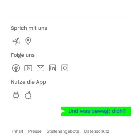
Sprich mit uns
Kontakt
Service- und Verkaufsstellen
Folge uns
Facebook
Youtube
Newsletter
Linkedln
Instagram
Nutze die App
hvv switch App auf GooglePlay
hvv switch App im iOS-Store
Und was bewegt dich?
Inhalt
Presse
Stellenangebote
Datenschutz