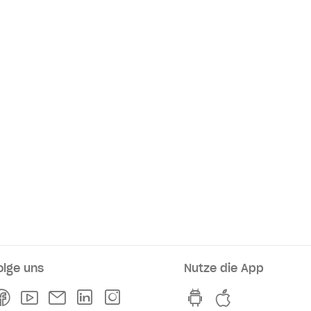
olge uns
Nutze die App
rkaufsstellen
Facebook
Youtube
Newsletter
Linkedln
Instagram
hvv switch App au
hvv switch A