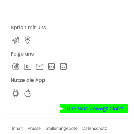
Sprich mit uns
Kontakt
Service- und Verkaufsstellen
Folge uns
Facebook
Youtube
Newsletter
Linkedln
Instagram
Nutze die App
hvv switch App auf GooglePlay
hvv switch App im iOS-Store
Und was bewegt dich?
Inhalt
Presse
Stellenangebote
Datenschutz