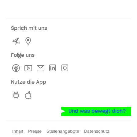
Sprich mit uns
Kontakt
Service- und Verkaufsstellen
Folge uns
Facebook
Youtube
Newsletter
Linkedln
Instagram
Nutze die App
hvv switch App auf GooglePlay
hvv switch App im iOS-Store
Und was bewegt dich?
Inhalt
Presse
Stellenangebote
Datenschutz