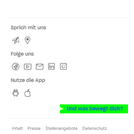
Sprich mit uns
Kontakt
Service- und Verkaufsstellen
Folge uns
Facebook
Youtube
Newsletter
Linkedln
Instagram
Nutze die App
hvv switch App auf GooglePlay
hvv switch App im iOS-Store
Und was bewegt dich?
Inhalt
Presse
Stellenangebote
Datenschutz