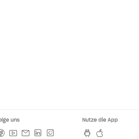
olge uns
Nutze die App
rkaufsstellen
Facebook
Youtube
Newsletter
Linkedln
Instagram
hvv switch App au
hvv switch A