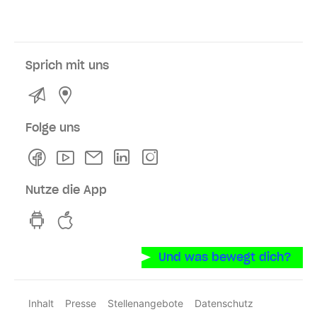
Sprich mit uns
Kontakt
Service- und Verkaufsstellen
Folge uns
Facebook
Youtube
Newsletter
Linkedln
Instagram
Nutze die App
hvv switch App auf GooglePlay
hvv switch App im iOS-Store
Und was bewegt dich?
Inhalt
Presse
Stellenangebote
Datenschutz