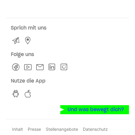
Sprich mit uns
Kontakt
Service- und Verkaufsstellen
Folge uns
Facebook
Youtube
Newsletter
Linkedln
Instagram
Nutze die App
hvv switch App auf GooglePlay
hvv switch App im iOS-Store
Und was bewegt dich?
Inhalt
Presse
Stellenangebote
Datenschutz