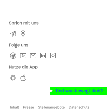
Sprich mit uns
Kontakt
Service- und Verkaufsstellen
Folge uns
Facebook
Youtube
Newsletter
Linkedln
Instagram
Nutze die App
hvv switch App auf GooglePlay
hvv switch App im iOS-Store
Und was bewegt dich?
Inhalt
Presse
Stellenangebote
Datenschutz