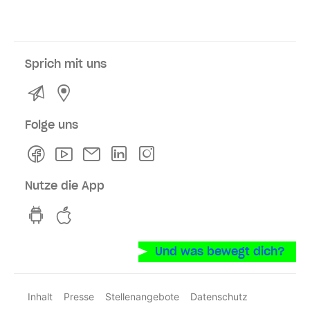
Sprich mit uns
Kontakt
Service- und Verkaufsstellen
Folge uns
Facebook
Youtube
Newsletter
Linkedln
Instagram
Nutze die App
hvv switch App auf GooglePlay
hvv switch App im iOS-Store
Und was bewegt dich?
Inhalt
Presse
Stellenangebote
Datenschutz