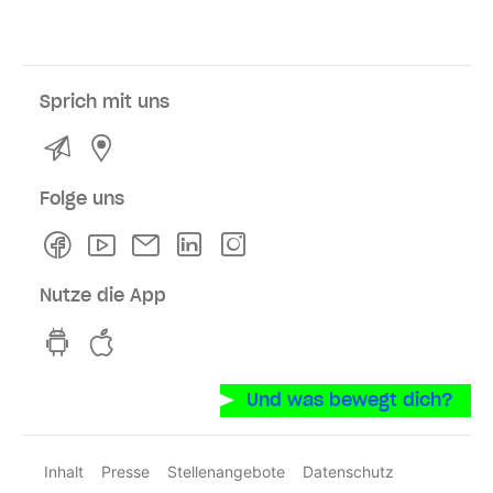
Sprich mit uns
Kontakt
Service- und Verkaufsstellen
Folge uns
Facebook
Youtube
Newsletter
Linkedln
Instagram
Nutze die App
hvv switch App auf GooglePlay
hvv switch App im iOS-Store
Und was bewegt dich?
Inhalt
Presse
Stellenangebote
Datenschutz