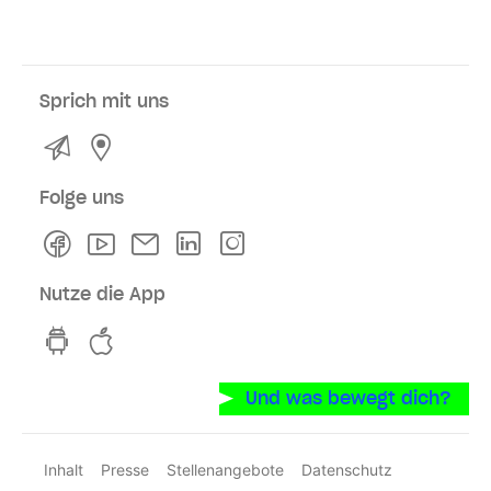
Sprich mit uns
Kontakt
Service- und Verkaufsstellen
Folge uns
Facebook
Youtube
Newsletter
Linkedln
Instagram
Nutze die App
hvv switch App auf GooglePlay
hvv switch App im iOS-Store
Und was bewegt dich?
Inhalt
Presse
Stellenangebote
Datenschutz