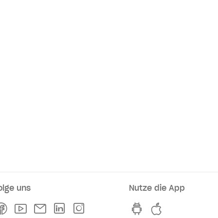
olge uns
Nutze die App
rkaufsstellen
Facebook
Youtube
Newsletter
Linkedln
Instagram
hvv switch App au
hvv switch A