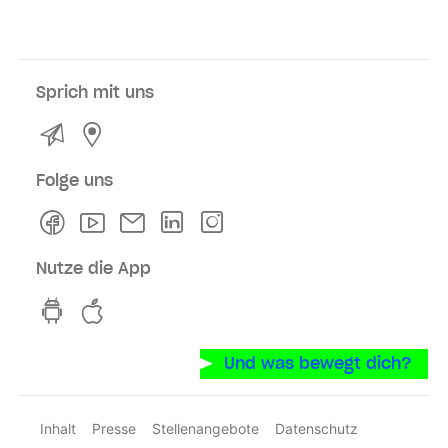
Sprich mit uns
Kontakt
Service- und Verkaufsstellen
Folge uns
Facebook
Youtube
Newsletter
Linkedln
Instagram
Nutze die App
hvv switch App auf GooglePlay
hvv switch App im iOS-Store
Und was bewegt dich?
Inhalt
Presse
Stellenangebote
Datenschutz