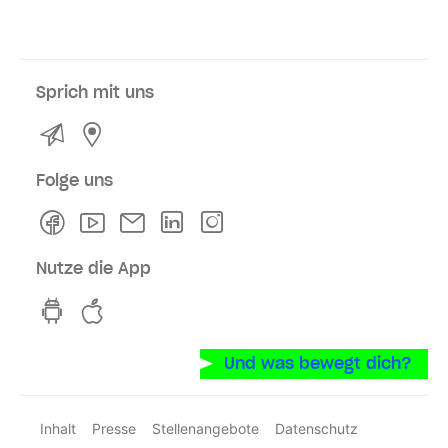
Sprich mit uns
Kontakt
Service- und Verkaufsstellen
Folge uns
Facebook
Youtube
Newsletter
Linkedln
Instagram
Nutze die App
hvv switch App auf GooglePlay
hvv switch App im iOS-Store
Und was bewegt dich?
Inhalt
Presse
Stellenangebote
Datenschutz