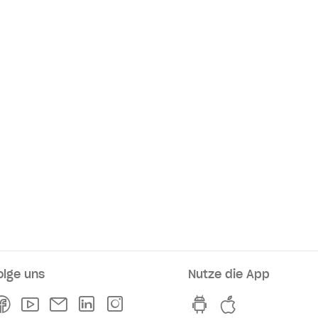
olge uns
Nutze die App
rkaufsstellen
Facebook
Youtube
Newsletter
Linkedln
Instagram
hvv switch App au
hvv switch A