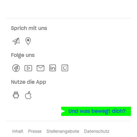
Sprich mit uns
Kontakt
Service- und Verkaufsstellen
Folge uns
Facebook
Youtube
Newsletter
Linkedln
Instagram
Nutze die App
hvv switch App auf GooglePlay
hvv switch App im iOS-Store
Und was bewegt dich?
Inhalt
Presse
Stellenangebote
Datenschutz