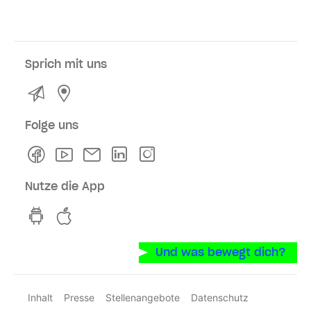
Sprich mit uns
Kontakt
Service- und Verkaufsstellen
Folge uns
Facebook
Youtube
Newsletter
Linkedln
Instagram
Nutze die App
hvv switch App auf GooglePlay
hvv switch App im iOS-Store
Und was bewegt dich?
Inhalt
Presse
Stellenangebote
Datenschutz