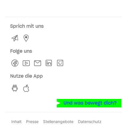
Sprich mit uns
Kontakt
Service- und Verkaufsstellen
Folge uns
Facebook
Youtube
Newsletter
Linkedln
Instagram
Nutze die App
hvv switch App auf GooglePlay
hvv switch App im iOS-Store
Und was bewegt dich?
Inhalt
Presse
Stellenangebote
Datenschutz