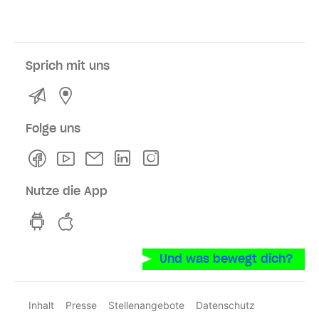
Sprich mit uns
Kontakt
Service- und Verkaufsstellen
Folge uns
Facebook
Youtube
Newsletter
Linkedln
Instagram
Nutze die App
hvv switch App auf GooglePlay
hvv switch App im iOS-Store
Und was bewegt dich?
Inhalt
Presse
Stellenangebote
Datenschutz