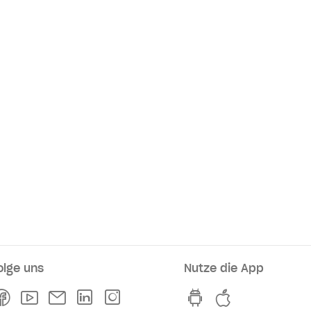
olge uns
Nutze die App
rkaufsstellen
Facebook
Youtube
Newsletter
Linkedln
Instagram
hvv switch App au
hvv switch A