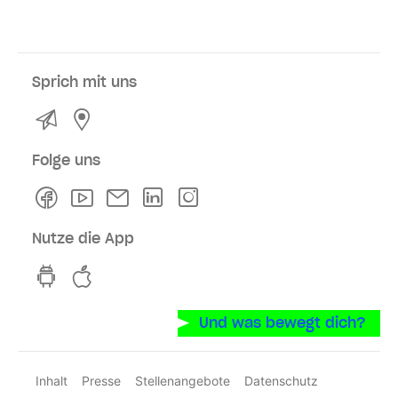
Sprich mit uns
Kontakt
Service- und Verkaufsstellen
Folge uns
Facebook
Youtube
Newsletter
Linkedln
Instagram
Nutze die App
hvv switch App auf GooglePlay
hvv switch App im iOS-Store
Und was bewegt dich?
Inhalt
Presse
Stellenangebote
Datenschutz