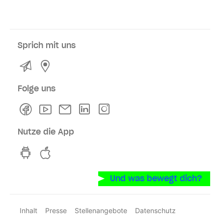
Sprich mit uns
Kontakt
Service- und Verkaufsstellen
Folge uns
Facebook
Youtube
Newsletter
Linkedln
Instagram
Nutze die App
hvv switch App auf GooglePlay
hvv switch App im iOS-Store
Und was bewegt dich?
Inhalt
Presse
Stellenangebote
Datenschutz