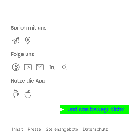
Sprich mit uns
Kontakt
Service- und Verkaufsstellen
Folge uns
Facebook
Youtube
Newsletter
Linkedln
Instagram
Nutze die App
hvv switch App auf GooglePlay
hvv switch App im iOS-Store
Und was bewegt dich?
Inhalt
Presse
Stellenangebote
Datenschutz