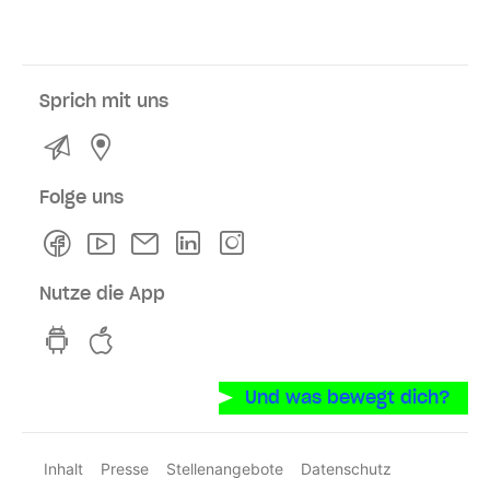
Sprich mit uns
Kontakt
Service- und Verkaufsstellen
Folge uns
Facebook
Youtube
Newsletter
Linkedln
Instagram
Nutze die App
hvv switch App auf GooglePlay
hvv switch App im iOS-Store
Und was bewegt dich?
Inhalt
Presse
Stellenangebote
Datenschutz