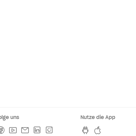
olge uns
Nutze die App
rkaufsstellen
Facebook
Youtube
Newsletter
Linkedln
Instagram
hvv switch App au
hvv switch A