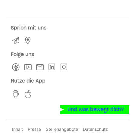
Sprich mit uns
Kontakt
Service- und Verkaufsstellen
Folge uns
Facebook
Youtube
Newsletter
Linkedln
Instagram
Nutze die App
hvv switch App auf GooglePlay
hvv switch App im iOS-Store
Und was bewegt dich?
Inhalt
Presse
Stellenangebote
Datenschutz