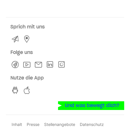
Sprich mit uns
Kontakt
Service- und Verkaufsstellen
Folge uns
Facebook
Youtube
Newsletter
Linkedln
Instagram
Nutze die App
hvv switch App auf GooglePlay
hvv switch App im iOS-Store
Und was bewegt dich?
Inhalt
Presse
Stellenangebote
Datenschutz