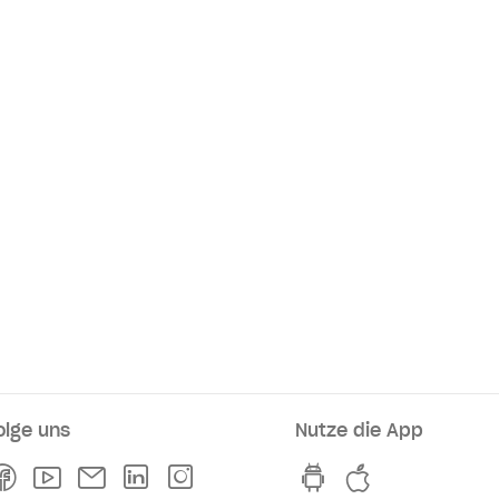
olge uns
Nutze die App
rkaufsstellen
Facebook
Youtube
Newsletter
Linkedln
Instagram
hvv switch App au
hvv switch A