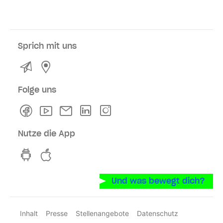
Sprich mit uns
Kontakt
Service- und Verkaufsstellen
Folge uns
Facebook
Youtube
Newsletter
Linkedln
Instagram
Nutze die App
hvv switch App auf GooglePlay
hvv switch App im iOS-Store
Und was bewegt dich?
Inhalt
Presse
Stellenangebote
Datenschutz