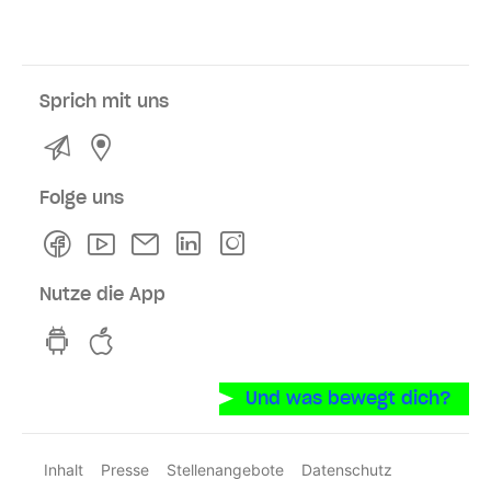
Sprich mit uns
Kontakt
Service- und Verkaufsstellen
Folge uns
Facebook
Youtube
Newsletter
Linkedln
Instagram
Nutze die App
hvv switch App auf GooglePlay
hvv switch App im iOS-Store
Und was bewegt dich?
Inhalt
Presse
Stellenangebote
Datenschutz