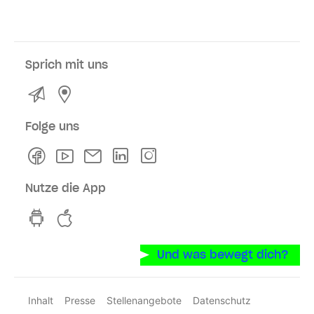
Sprich mit uns
Kontakt
Service- und Verkaufsstellen
Folge uns
Facebook
Youtube
Newsletter
Linkedln
Instagram
Nutze die App
hvv switch App auf GooglePlay
hvv switch App im iOS-Store
Und was bewegt dich?
Inhalt
Presse
Stellenangebote
Datenschutz